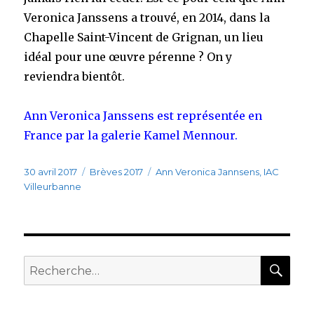
Veronica Janssens a trouvé, en 2014, dans la
Chapelle Saint-Vincent de Grignan, un lieu
idéal pour une œuvre pérenne ? On y
reviendra bientôt.
Ann Veronica Janssens est représentée en
France par la galerie Kamel Mennour.
Publié
30 avril 2017
Catégories
Brèves 2017
Étiquettes
Ann Veronica Jannsens
,
IAC
le
Villeurbanne
RE
Recherche
pour
: