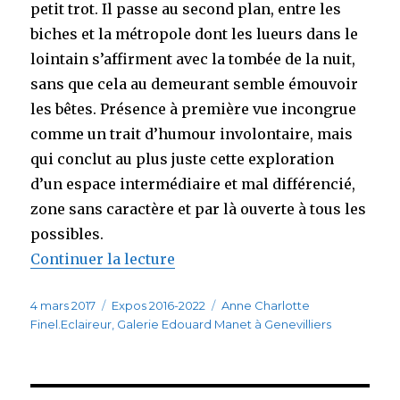
petit trot. Il passe au second plan, entre les
biches et la métropole dont les lueurs dans le
lointain s’affirment avec la tombée de la nuit,
sans que cela au demeurant semble émouvoir
les bêtes. Présence à première vue incongrue
comme un trait d’humour involontaire, mais
qui conclut au plus juste cette exploration
d’un espace intermédiaire et mal différencié,
zone sans caractère et par là ouverte à tous les
possibles.
Continuer la lecture
de « Dans le secret de la nuit. 
Publié
4 mars 2017
Catégories
Expos 2016-2022
Étiquettes
Anne Charlotte
le
Finel.Eclaireur
,
Galerie Edouard Manet à Genevilliers